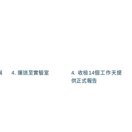
與
4. 運送至實驗室
4. 收檢14個工作天提
供正式報告