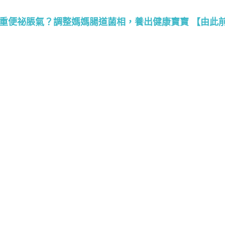
重便祕脹氣？調整媽媽腸道菌相，養出健康寶寶 【由此