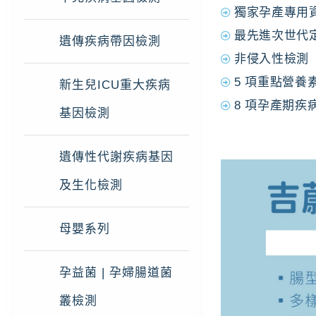
獨家孕產專用
最先進次世代定
遺傳疾病帶因檢測
非侵入性檢測​
5 項重點營養
新生兒ICU重大疾病
8 項孕產期疾
基因檢測
遺傳性代謝疾病基因
及生化檢測
母嬰系列
孕益菌 | 孕婦腸道菌
叢檢測