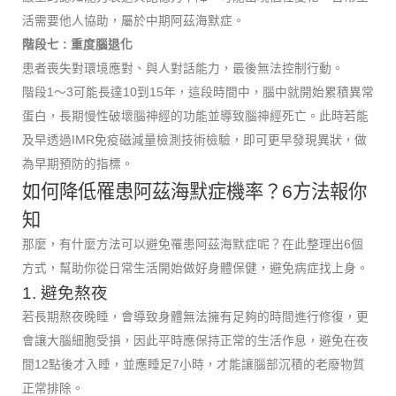
活需要他人協助，屬於中期阿茲海默症。
階段七 : 重度腦退化
患者喪失對環境應對、與人對話能力，最後無法控制行動。
階段1～3可能長達10到15年，這段時間中，腦中就開始累積異常
蛋白，長期慢性破壞腦神經的功能並導致腦神經死亡。此時若能
及早透過IMR免疫磁減量檢測技術檢驗，即可更早發現異狀，做
為早期預防的指標。
如何降低罹患阿茲海默症機率？6方法報你
知
那麼，有什麼方法可以避免罹患阿茲海默症呢？在此整理出6個
方式，幫助你從日常生活開始做好身體保健，避免病症找上身。
1. 避免熬夜
若長期熬夜晚睡，會導致身體無法擁有足夠的時間進行修復，更
會讓大腦細胞受損，因此平時應保持正常的生活作息，避免在夜
間12點後才入睡，並應睡足7小時，才能讓腦部沉積的老廢物質
正常排除。