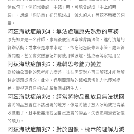
情或句子。例如想要説「手錶」時，可能會說成「手上的時
鐘」，想說「消防員」卻只能說出「滅火的人」等較不精確的詞
彙。
阿茲海默症前兆4：無法處理原先熟悉的事務
原先如果是一名律師，患病後便無法準確背誦法條、進行清楚的
答辯活動；或本來是專業水電工，卻忘記怎麼修理水管、處理管
線問題，甚至會突然忘記如何使用微波爐、遙控器等家電用品。
阿茲海默症前兆5：邏輯思考能力變差
對於抽象事物的思考能力變差，往往需要對方再三解釋才能瞭解
特定議題或概念，此外，遇到問題時的邏輯思辨能力也逐漸變
差，變得更容易相信詐騙集團或陌生人。
阿茲海默症前兆6：經常將物品亂放且無法找回
會將物品放置在不該出現的地方，像是將襪子放入冰箱或把青菜
收進櫃子，且事後無法找回自己放置的物品，失去追溯過去記憶
的能力。
阿茲海默症前兆7：對於圖像、標示的理解力減