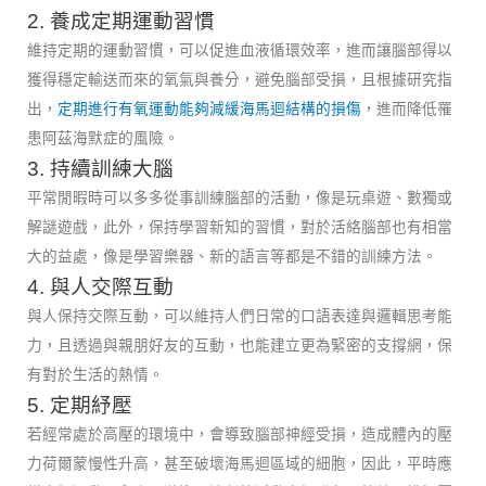
2. 養成定期運動習慣
維持定期的運動習慣，可以促進血液循環效率，進而讓腦部得以
獲得穩定輸送而來的氧氣與養分，避免腦部受損，且根據研究指
出，
定期進行有氧運動能夠減緩海馬迴結構的損傷
，進而降低罹
患阿茲海默症的風險。
3. 持續訓練大腦
平常閒暇時可以多多從事訓練腦部的活動，像是玩桌遊、數獨或
解謎遊戲，此外，保持學習新知的習慣，對於活絡腦部也有相當
大的益處，像是學習樂器、新的語言等都是不錯的訓練方法。
4. 與人交際互動
與人保持交際互動，可以維持人們日常的口語表達與邏輯思考能
力，且透過與親朋好友的互動，也能建立更為緊密的支撐網，保
有對於生活的熱情。
5. 定期紓壓
若經常處於高壓的環境中，會導致腦部神經受損，造成體內的壓
力荷爾蒙慢性升高，甚至破壞海馬迴區域的細胞，因此，平時應