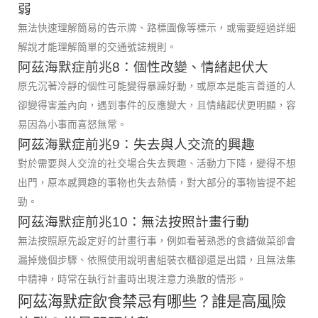
弱
無法快速理解簡易的告示牌、路標圖像等標示，或需要經過詳細
解說才能理解簡單的交通號誌規則。
阿茲海默症前兆8：個性改變、情緒起伏大
原先沉著冷靜的個性可能變得暴躁好動，或原本是能言善道的人
卻變得害羞內向，遇到事件的反應變大，且情緒起伏更明顯，容
易因為小事而喜怒無常。
阿茲海默症前兆9：失去與人交流的興趣
對於需要與人交流的社交場合失去興趣、活動力下降，變得不想
出門，原本感興趣的事物也失去熱情，對大部分的事物皆提不起
勁。
阿茲海默症前兆10：無法按照計畫行動
無法按照原先設定好的計畫行事，例如看著熟悉的食譜做菜卻會
漏掉幾個步驟、依照使用說明書組裝衣櫃卻還是出錯，且無法集
中精神，時常在執行計畫時出現注意力渙散的情形。
阿茲海默症飲食禁忌有哪些？誰是高風險