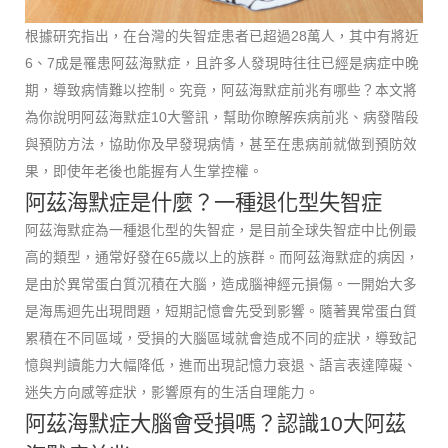
根據研究指出，在台灣的失智症患者已超過28萬人，其中有將近
6、7成是罹患阿茲海默症，且許多人發現時往往已經是病症中晚
期，導致病情難以控制。究竟，阿茲海默症前兆有哪些？本文將
為你說明阿茲海默症10大警訊，幫助你瞭解疾病前兆、病發階段
與預防方法，協助你及早發現病情，甚至在患病前就做到預防效
果，即使年老後也能握有人生掌控權。
阿茲海默症是什麼？一種退化型失智症
阿茲海默症為一種退化型的失智症，是目前全球失智症中比例最
高的類型，通常好發在65歲以上的族群。而阿茲海默症的病因，
是由於異常蛋白質沉積在大腦，造成腦神經元損傷。一開始大多
是海馬迴先出現問題，短期記憶會先受到影響。隨著異常蛋白質
累積在不同區域，受損的大腦區域就會造成不同的症狀，導致記
憶與判讀能力大幅降低，進而出現記憶力衰退、語言表達障礙、
迷失方向感等症狀，影響原有的生活自理能力。
阿茲海默症大腦會受損嗎？認識10大阿茲