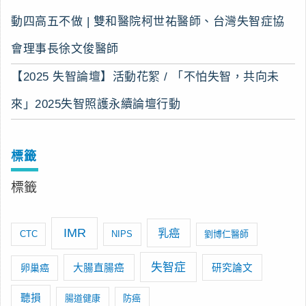
動四高五不做 | 雙和醫院柯世祐醫師、台灣失智症協
會理事長徐文俊醫師
【2025 失智論壇】活動花絮 / 「不怕失智，共向未
來」2025失智照護永續論壇行動
標籤
標籤
IMR
乳癌
CTC
NIPS
劉博仁醫師
失智症
卵巢癌
大腸直腸癌
研究論文
聽損
腸道健康
防癌