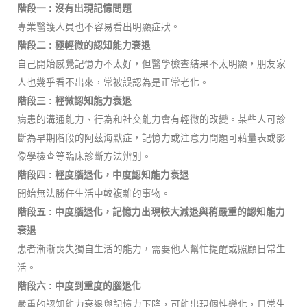
階段一 : 沒有出現記憶問題
專業醫護人員也不容易看出明顯症狀。
階段二 : 極輕微的認知能力衰退
自己開始感覺記憶力不太好，但醫學檢查結果不太明顯，朋友家
人也幾乎看不出來，常被誤認為是正常老化。
階段三 : 輕微認知能力衰退
病患的溝通能力、行為和社交能力會有輕微的改變。某些人可診
斷為早期階段的阿茲海默症，記憶力或注意力問題可藉量表或影
像學檢查等臨床診斷方法辨別。
階段四 : 輕度腦退化，中度認知能力衰退
開始無法勝任生活中較複雜的事物。
階段五 : 中度腦退化，記憶力出現較大減退與稍嚴重的認知能力
衰退
患者漸漸喪失獨自生活的能力，需要他人幫忙提醒或照顧日常生
活。
階段六 : 中度到重度的腦退化
嚴重的認知能力衰退與記憶力下降，可能出現個性變化，日常生