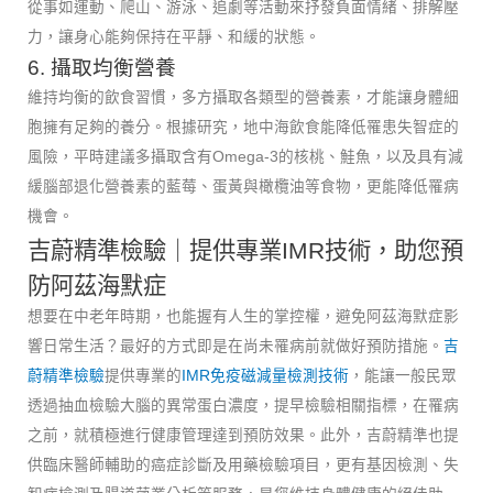
從事如運動、爬山、游泳、追劇等活動來抒發負面情緒、排解壓
力，讓身心能夠保持在平靜、和緩的狀態。
6. 攝取均衡營養
維持均衡的飲食習慣，多方攝取各類型的營養素，才能讓身體細
胞擁有足夠的養分。根據研究，地中海飲食能降低罹患失智症的
風險，平時建議多攝取含有Omega-3的核桃、鮭魚，以及具有減
緩腦部退化營養素的藍莓、蛋黃與橄欖油等食物，更能降低罹病
機會。
吉蔚精準檢驗｜提供專業IMR技術，助您預
防阿茲海默症
想要在中老年時期，也能握有人生的掌控權，避免阿茲海默症影
響日常生活？最好的方式即是在尚未罹病前就做好預防措施。
吉
蔚精準檢驗
提供專業的
IMR免疫磁減量檢測技術
，能讓一般民眾
透過抽血檢驗大腦的異常蛋白濃度，提早檢驗相關指標，在罹病
之前，就積極進行健康管理達到預防效果。此外，吉蔚精準也提
供臨床醫師輔助的癌症診斷及用藥檢驗項目，更有基因檢測、失