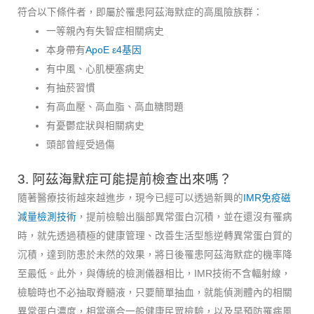
符合以下條件者，即屬於罹患阿茲海默症的高風險族群：
一等親內有失智症相關病史
本身帶有
ApoE ε4基因
有中風、心肌梗塞病史
有抽菸習慣
有高血壓、高血脂、高血糖問題
有憂鬱症狀與相關病史
頭部曾經受過傷
3. 阿茲海默症可能提前檢查出來嗎？
隨著醫療技術越來越進步，現今已經可以透過新興的
IMR免疫磁
減量檢測技術
，提前檢驗出腦部異常蛋白沉積，並在還沒有罹病
時，就先透過積極的健康管理、改善生活型態逆轉異常蛋白質的
沉積，達到防患於未然的效果，將日後罹患阿茲海默症的機率降
至最低。此外，與傳統的檢測儀器相比，IMR技術不含輻射線，
檢驗時也不必抽取脊髓液，只要簡單抽血，就能偵測體內的相關
異常蛋白濃度，相當適合一般健康民眾檢驗，以及早預防罹病風