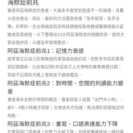
海默症前兆
罹患阿茲海默症的患者，大腦多半會受到程度不一的損傷，且難
以完全根治，因此，最好的方法還是依循「及早發現，及早治
療」的準則，在出現病症前兆時就積極採取保健或醫療措施以延
緩或改善病程。以下整理出10大阿茲海默症的相關症狀，提供大
家自我評估，以便及早發現警訊。
阿茲海默症前兆1：記憶力衰退
經常會忘記自己近期做過的事情或說過的話，但對多年前的事情
卻記憶猶新，比如會記得5年前孩子上大學時的畢業典禮日期，
但卻不記得前天晚上曾和孩子通過電話。
阿茲海默症前兆2：對時間、空間的判讀能力變
差
會逐漸失去對於時間的概念，像是與家人説要「出門半小時」，
卻3、4個小時後才回家；也會迷失方向感，無法順利到達指定的
地點。
阿茲海默症前兆3：書寫、口語表達能力下降
在書寫與口語表達上的能力大幅下降，且經常重複敘說一樣的事