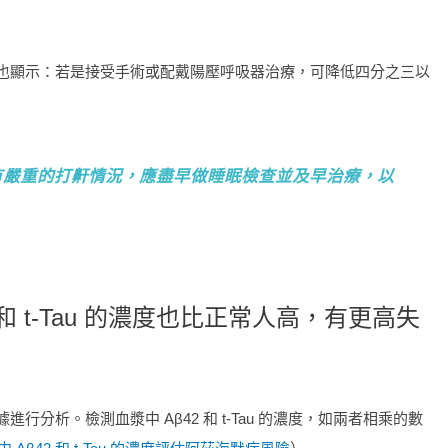
經驗也顯示：若是接受手術或配戴陽壓呼吸器治療，可降低四分之三以
併有嚴重的打鼾情況，應盡早做睡眠檢查並及早治療，以
和 t-Tau 的濃度也比正常人高，有更高失
析。檢測血漿中 Aβ42 和 t-Tau 的濃度，如兩者相乘的數