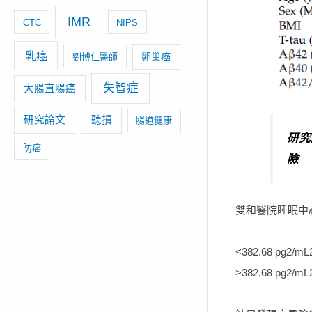
IMR
CTC
NIPS
乳癌
卵巢癌
劉博仁醫師
失智症
大腸直腸癌
研究論文
聽損
腸道健康
研究
防癌
險
雙和醫院睡眠中心
<382.68 pg2/m
>382.68 pg2/m