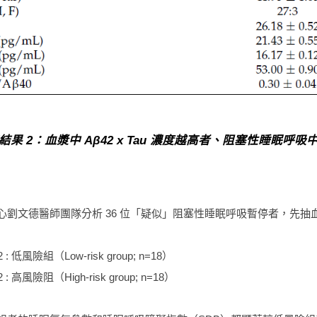
結果 2：血漿中 Aβ42 x Tau 濃度越高者、阻塞性睡眠
劉文德醫師團隊分析 36 位「疑似」阻塞性睡眠呼吸暫停者，先抽血用 IMR
L2 : 低風險組（Low-risk group; n=18）
L2 : 高風險阻（High-risk group; n=18）