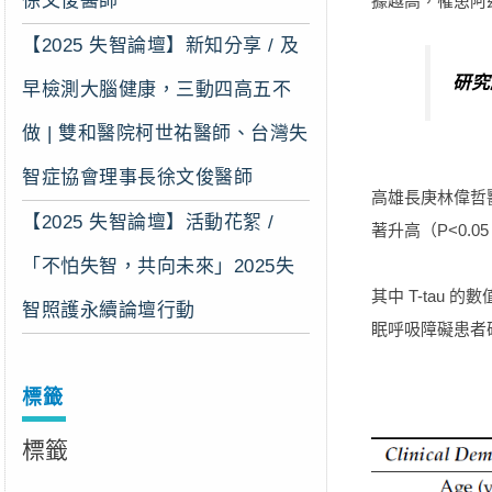
徐文俊醫師
據越高，罹患阿
【2025 失智論壇】新知分享 / 及
研究
早檢測大腦健康，三動四高五不
做 | 雙和醫院柯世祐醫師、台灣失
智症協會理事長徐文俊醫師
高雄長庚林偉哲醫師
【2025 失智論壇】活動花絮 /
著升高（P<0.
「不怕失智，共向未來」2025失
其中 T-tau 
智照護永續論壇行動
眠呼吸障礙患者
標籤
標籤