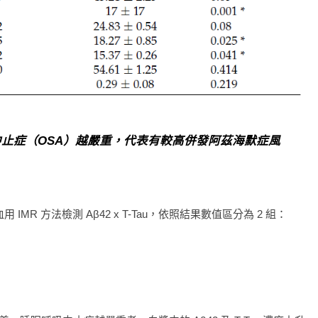
呼吸中止症（OSA）越嚴重，代表有較高併發阿茲海默症風
 方法檢測 Aβ42 x T-Tau，依照結果數值區分為 2 組：