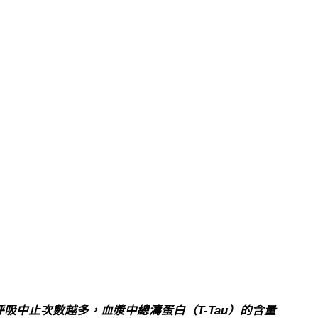
吸中止次數越多，血漿中總濤蛋白（T-Tau）的含量