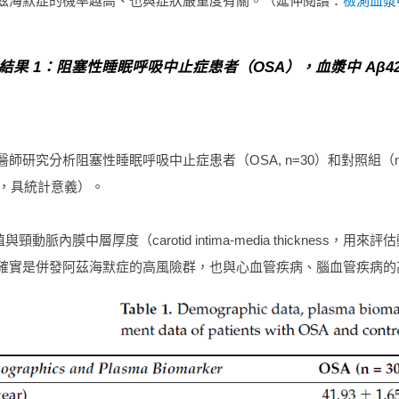
茲海默症的機率越高、也與症狀嚴重度有關。（延伸閱讀：
檢測血漿中
結果 1：阻塞性睡眠呼吸中止症患者（OSA），血漿中 Aβ42 
研究分析阻塞性睡眠呼吸中止症患者（OSA, n=30）和對照組（n=34）
05，具統計意義）。
的數值與頸動脈內膜中層厚度（carotid intima-media thick
確實是併發阿茲海默症的高風險群，也與心血管疾病、腦血管疾病的