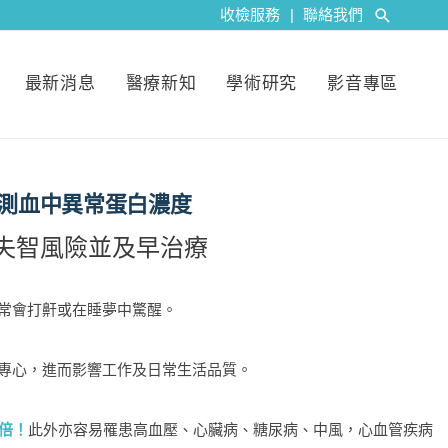
收檢服務
|
聯絡我們
最新消息
醫療新知
學術研究
影音專區
測血中異常蛋白濃度
失智風險並及早治療
常會打鼾或在睡夢中驚醒。
專心，進而影響工作及日常生活品質。
倍！
此外亦容易罹患高血壓、心臟病、糖尿病、中風，心血管疾病