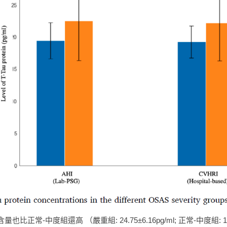
含量也比正常-中度組還高 （嚴重組: 24.75±6.16pg/ml; 正常-中度組: 19.65