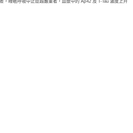
眠呼吸中止症越嚴重者，血漿中的 Aβ42 及 T-Tau 濃度上升