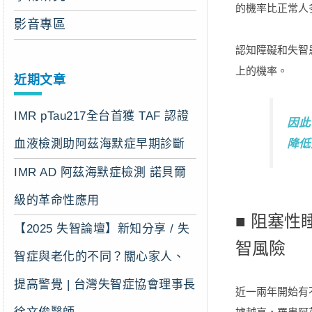
的機率比正常人多 
影音專區
認知障礙和失智
上的機率。
近期文章
IMR pTau217全台首獲 TAF 認證
因此
血液檢測助阿茲海默症早期診斷
降低
IMR AD 阿茲海默症檢測 諾貝爾
級的革命性應用
■
阻塞性睡
【2025 失智論壇】新知分享 / 失
智風險
智症與老化的不同？關心家人、
提高警覺 | 台灣失智症協會理事長
近一兩年開始有不