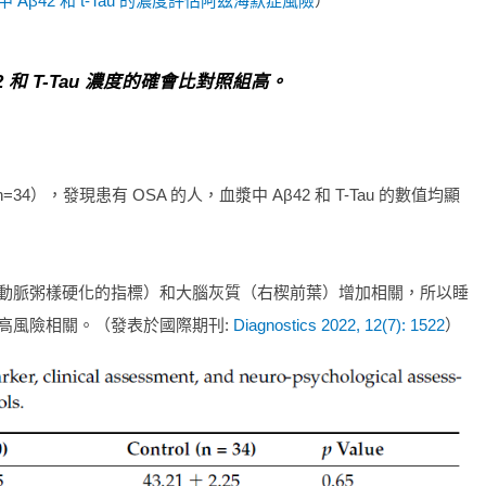
 Aβ42 和 t-Tau 的濃度評估阿茲海默症風險
）
和 T-Tau 濃度的確會比對照組高。
，發現患有 OSA 的人，血漿中 Aβ42 和 T-Tau 的數值均顯
ness，用來評估動脈粥樣硬化的指標）和大腦灰質（右楔前葉）增加相關，所以睡
高風險相關。（發表於國際期刊:
Diagnostics 2022, 12(7): 1522
）