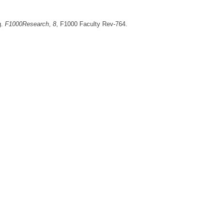
g.
F1000Research
,
8
, F1000 Faculty Rev-764.