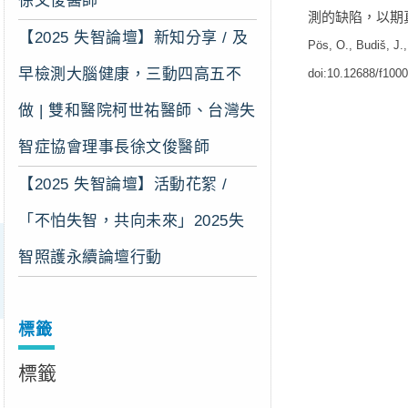
徐文俊醫師
測的缺陷，以期
【2025 失智論壇】新知分享 / 及
Pös, O., Budiš, J.
早檢測大腦健康，三動四高五不
doi:10.12688/f100
做 | 雙和醫院柯世祐醫師、台灣失
智症協會理事長徐文俊醫師
【2025 失智論壇】活動花絮 /
「不怕失智，共向未來」2025失
智照護永續論壇行動
標籤
標籤