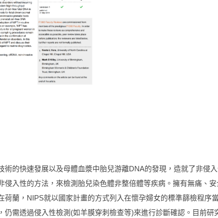
技術的快速發展以及母體血漿中胎兒游離DNA的發現，造就了非侵入性
非侵入性的方法，來檢測胎兒染色體非整倍體等疾病。擁有無痛、安全
在荷蘭，NIPS就以國家計畫的方式列入在懷孕婦女的標準篩檢程序當中
，仍需透過侵入性檢測(如羊膜穿刺檢查等)來進行診斷確認。目前研