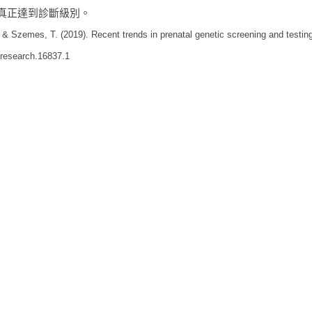
真正達到診斷級別。
, & Szemes, T. (2019). Recent trends in prenatal genetic screening and testin
0research.16837.1