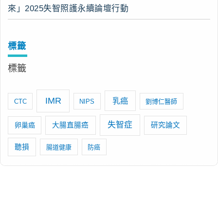
來」2025失智照護永續論壇行動
標籤
標籤
IMR
乳癌
CTC
NIPS
劉博仁醫師
失智症
卵巢癌
大腸直腸癌
研究論文
聽損
腸道健康
防癌