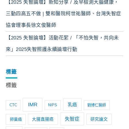
【2025 失智論壇】新知分享 / 及早檢測大腦健康，
三動四高五不做 | 雙和醫院柯世祐醫師、台灣失智症
協會理事長徐文俊醫師
【2025 失智論壇】活動花絮 / 「不怕失智，共向未
來」2025失智照護永續論壇行動
標籤
標籤
IMR
乳癌
CTC
NIPS
劉博仁醫師
失智症
卵巢癌
大腸直腸癌
研究論文